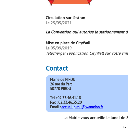
Circulation sur l'estran
Le 25/05/2021
La Convention qui autorise le stationnement des
Mise en place de CityWall
Le 05/09/2019
Télécharger l'application CityWall sur votre s
Contact
Mairie de PIROU
26 rue du Parc
50770 PIROU
Tél : 02.33.46.41.18
Fax : 02.33.46.35.20
Email :
accueil.pirou@wanadoo.fr
La Mairie vous accueille le lundi d