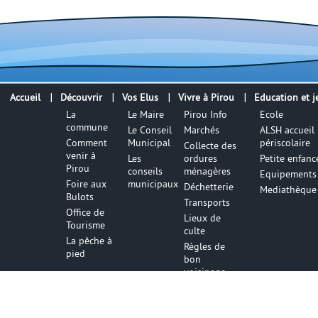
Accueil
Découvrir
Vos Elus
Vivre à Pirou
Education et j
La
Le Maire
Pirou Info
Ecole
commune
Le Conseil
Marchés
ALSH accueil
Comment
Municipal
périscolaire
Collecte des
venir à
Les
ordures
Petite enfanc
Pirou
conseils
ménagères
Equipements 
Foire aux
municipaux
Déchetterie
Mediathèque
Bulots
Transports
Office de
Lieux de
Tourisme
culte
La pêche à
Règles de
pied
bon
voisinage
Numéros
utiles
Infos utile