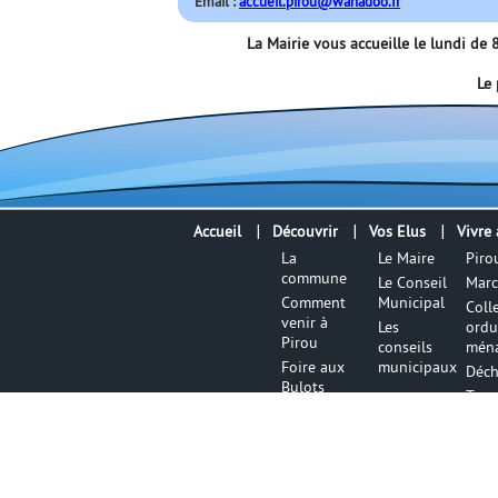
Email :
accueil.pirou@wanadoo.fr
La Mairie vous accueille le lundi d
Le 
Accueil
Découvrir
Vos Elus
Vivre 
La
Le Maire
Piro
commune
Le Conseil
Marc
Comment
Municipal
Coll
venir à
Les
ordu
Pirou
conseils
ména
Foire aux
municipaux
Déch
Bulots
Tran
Office de
Lieu
Tourisme
cult
La pêche à
Règl
pied
bon