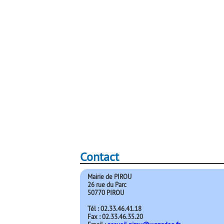
Contact
Mairie de PIROU
26 rue du Parc
50770 PIROU
Tél : 02.33.46.41.18
Fax : 02.33.46.35.20