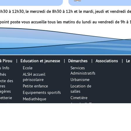
e 8h30 à 12h30, le mercredi de 8h30 à 12h et le mardi, jeudi et vendredi
point poste vous accueille tous les matins du lundi au vendredi de 9h à
à Pirou
Education et jeunesse
Démarches
Associations
Le
u Info
Ecole
Services
Administratifs
hés
ALSH accueil
périscolaire
Urbanisme
ecte des
res
Petite enfance
Location de
gères
salles
Equipements sportifs
etterie
Cimetière
Mediathèque
sports
Appels d'offres
x de
Terrains à
e
vendre
es de
Environnement
Offres