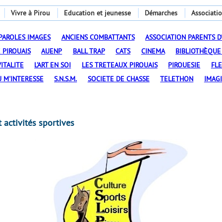
Vivre à Pirou
Education et jeunesse
Démarches
Associati
PAROLES IMAGES
ANCIENS COMBATTANTS
ASSOCIATION PARENTS D
 PIROUAIS
AUENP
BALL TRAP
CATS
CINEMA
BIBLIOTHÈQUE
ITALITE
L'ART EN SOI
LES TRETEAUX PIROUAIS
PIROUESIE
FL
U M'INTERESSE
S.N.S.M.
SOCIETE DE CHASSE
TELETHON
IMAGI
activités sportives