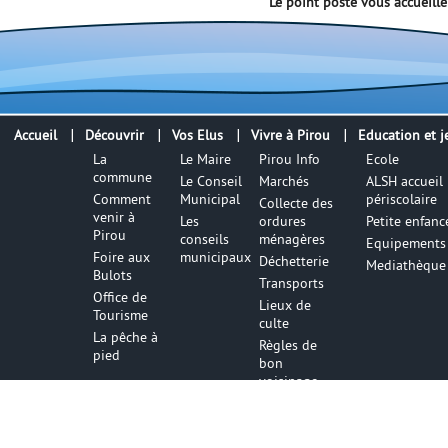
Le point poste vous accueill
Accueil
Découvrir
Vos Elus
Vivre à Pirou
Education et j
La
Le Maire
Pirou Info
Ecole
commune
Le Conseil
Marchés
ALSH accueil
Comment
Municipal
périscolaire
Collecte des
venir à
Les
ordures
Petite enfanc
Pirou
conseils
ménagères
Equipements 
Foire aux
municipaux
Déchetterie
Mediathèque
Bulots
Transports
Office de
Lieux de
Tourisme
culte
La pêche à
Règles de
pied
bon
voisinage
Numéros
utiles
Infos utile