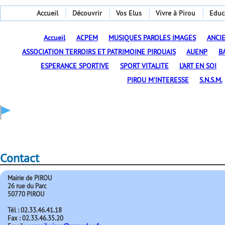
Accueil
Découvrir
Vos Elus
Vivre à Pirou
Educ
Accueil
ACPEM
MUSIQUES PAROLES IMAGES
ANCI
ASSOCIATION TERROIRS ET PATRIMOINE PIROUAIS
AUENP
B
ESPERANCE SPORTIVE
SPORT VITALITE
L'ART EN SOI
PIROU M'INTERESSE
S.N.S.M.
Contact
Mairie de PIROU
26 rue du Parc
50770 PIROU
Tél : 02.33.46.41.18
Fax : 02.33.46.35.20