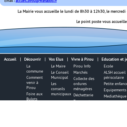
Email :
accueil.pirou@wanadoo.fr
La Mairie vous accueille le lundi de 8h30 à 12h30, le mercred
Le point poste vous accueill
Accueil
Découvrir
Vos Elus
Vivre à Pirou
Education et j
La
Le Maire
Pirou Info
Ecole
commune
Le Conseil
Marchés
ALSH accueil
Comment
Municipal
périscolaire
Collecte des
venir à
Les
ordures
Petite enfanc
Pirou
conseils
ménagères
Equipements 
Foire aux
municipaux
Déchetterie
Mediathèque
Bulots
Transports
Office de
Lieux de
Tourisme
culte
La pêche à
Règles de
pied
bon