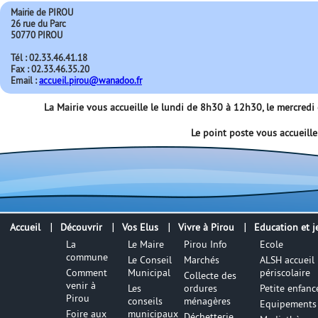
Mairie de PIROU
26 rue du Parc
50770 PIROU
Tél : 02.33.46.41.18
Fax : 02.33.46.35.20
Email :
accueil.pirou@wanadoo.fr
La Mairie vous accueille le lundi de 8h30 à 12h30, le mercred
Le point poste vous accueill
Accueil
Découvrir
Vos Elus
Vivre à Pirou
Education et j
La
Le Maire
Pirou Info
Ecole
commune
Le Conseil
Marchés
ALSH accueil
Comment
Municipal
périscolaire
Collecte des
venir à
Les
ordures
Petite enfanc
Pirou
conseils
ménagères
Equipements 
Foire aux
municipaux
Déchetterie