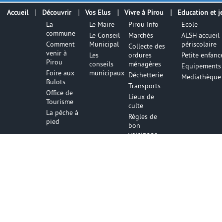
Accueil
Découvrir
Vos Elus
Vivre à Pirou
Education et j
La
Le Maire
Pirou Info
Ecole
commune
Le Conseil
Marchés
ALSH accueil
Comment
Municipal
périscolaire
Collecte des
venir à
Les
ordures
Petite enfanc
Pirou
conseils
ménagères
Equipements 
Foire aux
municipaux
Déchetterie
Mediathèque
Bulots
Transports
Office de
Lieux de
Tourisme
culte
La pêche à
Règles de
pied
bon
voisinage
Numéros
utiles
Infos utile