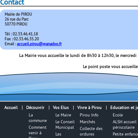
Contact
Mairie de PIROU
26 rue du Parc
50770 PIROU
Tél : 02.33.46.41.18
Fax : 02.33.46.35.20
Email :
accueil.pirou@wanadoo.fr
La Mairie vous accueille le lundi de 8h30 à 12h30, le mercred
Le point poste vous accueill
Accueil
Découvrir
Vos Elus
Vivre à Pirou
Education et j
La
Le Maire
Pirou Info
Ecole
commune
Le Conseil
Marchés
ALSH accueil
Comment
Municipal
périscolaire
Collecte des
venir à
Les
ordures
Petite enfanc