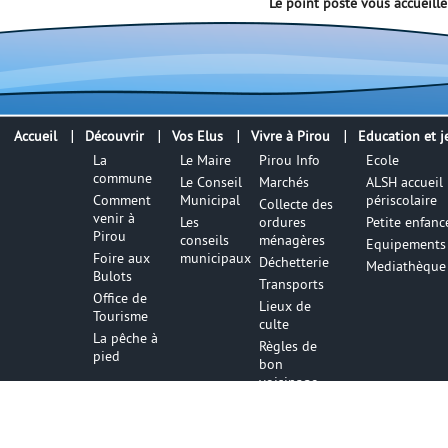
Le point poste vous accueill
Accueil
Découvrir
Vos Elus
Vivre à Pirou
Education et j
La
Le Maire
Pirou Info
Ecole
commune
Le Conseil
Marchés
ALSH accueil
Comment
Municipal
périscolaire
Collecte des
venir à
Les
ordures
Petite enfanc
Pirou
conseils
ménagères
Equipements 
Foire aux
municipaux
Déchetterie
Mediathèque
Bulots
Transports
Office de
Lieux de
Tourisme
culte
La pêche à
Règles de
pied
bon
voisinage
Numéros
utiles
Infos utile