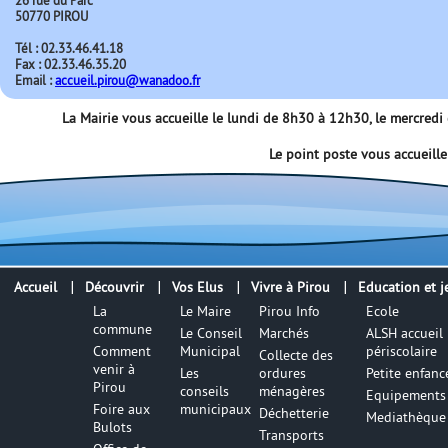
26 rue du Parc
50770 PIROU
Tél : 02.33.46.41.18
Fax : 02.33.46.35.20
Email :
accueil.pirou@wanadoo.fr
La Mairie vous accueille le lundi de 8h30 à 12h30, le mercred
Le point poste vous accueill
Accueil
Découvrir
Vos Elus
Vivre à Pirou
Education et j
La
Le Maire
Pirou Info
Ecole
commune
Le Conseil
Marchés
ALSH accueil
Comment
Municipal
périscolaire
Collecte des
venir à
Les
ordures
Petite enfanc
Pirou
conseils
ménagères
Equipements 
Foire aux
municipaux
Déchetterie
Mediathèque
Bulots
Transports