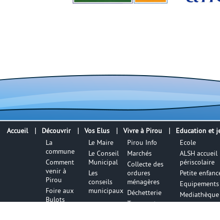
Accueil
Découvrir
Vos Elus
Vivre à Pirou
Education et j
La
Le Maire
Pirou Info
Ecole
commune
Le Conseil
Marchés
ALSH accueil
Comment
Municipal
périscolaire
Collecte des
venir à
Les
ordures
Petite enfanc
Pirou
conseils
ménagères
Equipements 
Foire aux
municipaux
Déchetterie
Mediathèque
Bulots
Transports
Office de
Lieux de
Tourisme