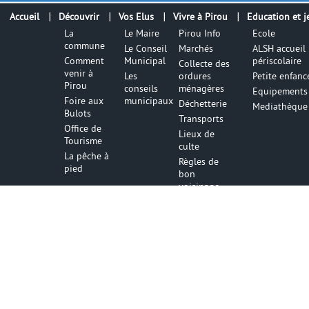
Accueil
Découvrir
Vos Elus
Vivre à Pirou
Education et j
La
Le Maire
Pirou Info
Ecole
commune
Le Conseil
Marchés
ALSH accueil
Comment
Municipal
périscolaire
Collecte des
venir à
Les
ordures
Petite enfanc
Pirou
conseils
ménagères
Equipements 
Foire aux
municipaux
Déchetterie
Mediathèque
Bulots
Transports
Office de
Lieux de
Tourisme
culte
La pêche à
Règles de
pied
bon
voisinage
Numéros
utiles
Infos utile