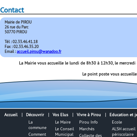
Contact
Mairie de PIROU
26 rue du Parc
50770 PIROU
Tél : 02.33.46.41.18
Fax : 02.33.46.35.20
Email :
accueil.pirou@wanadoo.fr
La Mairie vous accueille le lundi de 8h30 à 12h30, le mercred
Le point poste vous accueill
Accueil
Découvrir
Vos Elus
Vivre à Pirou
Education et j
La
Le Maire
Pirou Info
Ecole
commune
Le Conseil
Marchés
ALSH accueil
Comment
Municipal
périscolaire
Collecte des