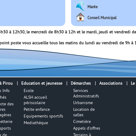
Marée
Conseil Municipal
e 8h30 à 12h30, le mercredi de 8h30 à 12h et le mardi, jeudi et vendredi
point poste vous accueille tous les matins du lundi au vendredi de 9h à
à Pirou
Education et jeunesse
Démarches
Associations
Le
u Info
Ecole
Services
Administratifs
hés
ALSH accueil
périscolaire
Urbanisme
ecte des
res
Petite enfance
Location de
gères
salles
Equipements sportifs
etterie
Cimetière
Mediathèque
sports
Appels d'offres
x de
Terrains à