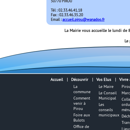
50770 PIROU
Tél : 02.33.46.41.18
Fax : 02.33.46.35.20
Email :
accueil.pirou@wanadoo.fr
La Mairie vous accueille le lundi d
Le 
Accueil
Découvrir
Vos Elus
Vivre 
La
Le Maire
Piro
commune
Le Conseil
Marc
Comment
Municipal
Coll
venir à
Les
ordu
Pirou
conseils
ména
Foire aux
municipaux
Déch
Bulots
Tran
Office de
Lieu