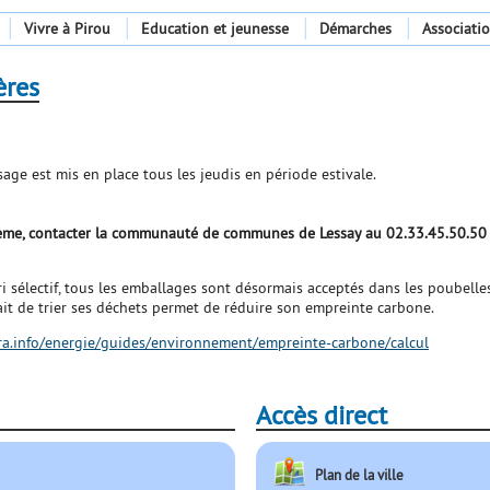
Vivre à Pirou
Education et jeunesse
Démarches
Associati
ères
age est mis en place tous les jeudis en période estivale.
ème, contacter la communauté de communes de Lessay au 02.33.45.50.50
i sélectif, tous les emballages sont désormais acceptés dans les poubelles
fait de trier ses déchets permet de réduire son empreinte carbone.
tra.info/energie/guides/environnement/empreinte-carbone/calcul
Accès direct
Plan de la ville