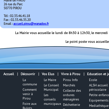
Mairie de PIROU
26 rue du Parc
50770 PIROU
Tél : 02.33.46.41.18
Fax : 02.33.46.35.20
Email :
accueil.pirou@wanadoo.fr
La Mairie vous accueille le lundi de 8h30 à 12h30, le mercred
Le point poste vous accueill
Accueil
Découvrir
Vos Elus
Vivre à Pirou
Education et j
La
Le Maire
Pirou Info
Ecole
commune
Le Conseil
Marchés
ALSH accueil
Comment
Municipal
périscolaire
Collecte des
venir à
Les
ordures
Petite enfanc
Pirou
conseils
ménagères
Equipements 
Foire aux
municipaux
Déchetterie
Mediathèque
Bulots