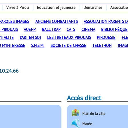
Vivre à Pirou
Education et jeunesse
Démarches
Associati
PAROLES IMAGES
ANCIENS COMBATTANTS
ASSOCIATION PARENTS D
 PIROUAIS
AUENP
BALL TRAP
CATS
CINEMA
BIBLIOTHÈQUE
ITALITE
L'ART EN SOI
LES TRETEAUX PIROUAIS
PIROUESIE
FL
U M'INTERESSE
S.N.S.M.
SOCIETE DE CHASSE
TELETHON
IMAGI
10.24.66
Accès direct
Plan de la ville
Marée