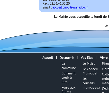
Fax : 02.33.46.35.20
Email :
accueil.pirou@wanadoo.fr
La Mairie vous accueille le lundi d
Le 
Accueil
Découvrir
Vos Elus
Vivre 
La
Le Maire
Piro
commune
Le Conseil
Marc
Comment
Municipal
Coll
venir à
Les
ordu
Pirou
conseils
ména
Foire aux
municipaux
Déch
Bulots
Tran
Office de
Lieu
Tourisme
cult
La pêche à
Règl