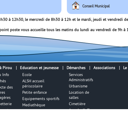
Conseil Municipal
e 8h30 à 12h30, le mercredi de 8h30 à 12h et le mardi, jeudi et vendredi
point poste vous accueille tous les matins du lundi au vendredi de 9h à
à Pirou
Education et jeunesse
Démarches
Associations
Le
u Info
Ecole
Services
Administratifs
hés
ALSH accueil
périscolaire
Urbanisme
ecte des
res
Petite enfance
Location de
gères
salles
Equipements sportifs
etterie
Cimetière
Mediathèque
sports
Appels d'offres
x de
Terrains à
e
vendre
es de
Environnement