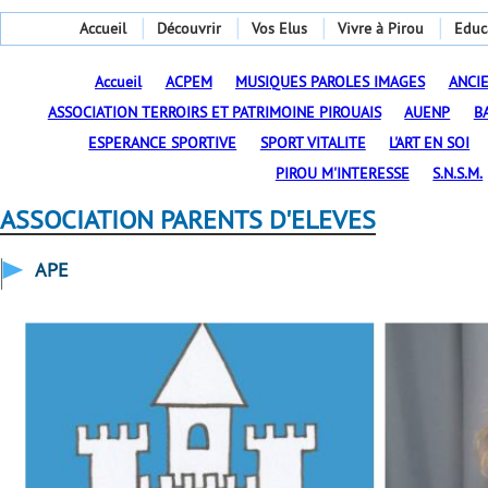
Accueil
Découvrir
Vos Elus
Vivre à Pirou
Educ
Accueil
ACPEM
MUSIQUES PAROLES IMAGES
ANCI
ASSOCIATION TERROIRS ET PATRIMOINE PIROUAIS
AUENP
B
ESPERANCE SPORTIVE
SPORT VITALITE
L'ART EN SOI
PIROU M'INTERESSE
S.N.S.M.
ASSOCIATION PARENTS D'ELEVES
APE