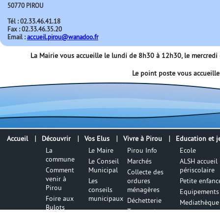
50770 PIROU
Tél : 02.33.46.41.18
Fax : 02.33.46.35.20
Email :
accueil.pirou@wanadoo.fr
La Mairie vous accueille le lundi de 8h30 à 12h30, le mercred
Le point poste vous accueill
Accueil
Découvrir
Vos Elus
Vivre à Pirou
Education et j
La
Le Maire
Pirou Info
Ecole
commune
Le Conseil
Marchés
ALSH accueil
Comment
Municipal
périscolaire
Collecte des
venir à
Les
ordures
Petite enfanc
Pirou
conseils
ménagères
Equipements 
Foire aux
municipaux
Déchetterie
Mediathèque
Bulots
Transports
Office de