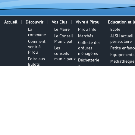
Accueil
Découvrir
Vos Elus
Vivre à Pirou
Education et j
La
Le Maire
Pirou Info
Ecole
commune
Le Conseil
Marchés
ALSH accueil
Comment
Municipal
périscolaire
Collecte des
venir à
Les
ordures
Petite enfanc
Pirou
conseils
ménagères
Equipements 
Foire aux
municipaux
Déchetterie
Mediathèque
Bulots
Transports
Office de
Lieux de
Tourisme
culte
La pêche à
Règles de
pied
bon
voisinage
Numéros
utiles
Infos utile