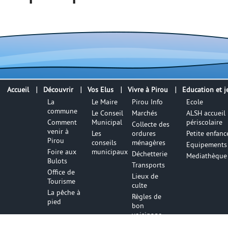
Accueil
Découvrir
Vos Elus
Vivre à Pirou
Education et j
La
Le Maire
Pirou Info
Ecole
commune
Le Conseil
Marchés
ALSH accueil
Comment
Municipal
périscolaire
Collecte des
venir à
Les
ordures
Petite enfanc
Pirou
conseils
ménagères
Equipements 
Foire aux
municipaux
Déchetterie
Mediathèque
Bulots
Transports
Office de
Lieux de
Tourisme
culte
La pêche à
Règles de
pied
bon
voisinage
Numéros