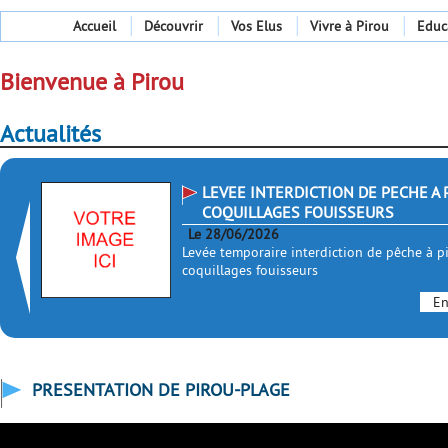
Accueil
Découvrir
Vos Elus
Vivre à Pirou
Educ
Bienvenue à Pirou
Actualités
LEVEE INTERDICTION DE PECHE A 
COQUILLAGES FOUISSEURS
Le 28/06/2026
Levée temporaire interdiction de pêche à p
coquillages fouisseurs
En
PRESENTATION DE PIROU-PLAGE