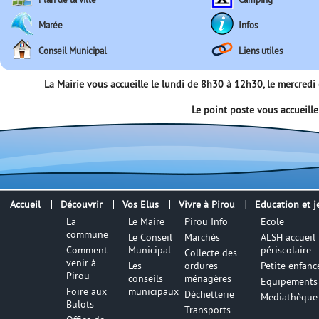
Marée
Infos
Conseil Municipal
Liens utiles
La Mairie vous accueille le lundi de 8h30 à 12h30, le mercred
Le point poste vous accueill
Accueil
Découvrir
Vos Elus
Vivre à Pirou
Education et j
La
Le Maire
Pirou Info
Ecole
commune
Le Conseil
Marchés
ALSH accueil
Comment
Municipal
périscolaire
Collecte des
venir à
Les
ordures
Petite enfanc
Pirou
conseils
ménagères
Equipements 
Foire aux
municipaux
Déchetterie
Mediathèque
Bulots
Transports