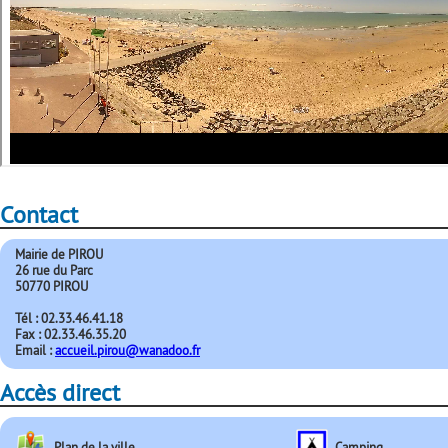
Contact
Mairie de PIROU
26 rue du Parc
50770 PIROU
Tél : 02.33.46.41.18
Fax : 02.33.46.35.20
Email :
accueil.pirou@wanadoo.fr
Accès direct
Plan de la ville
Camping